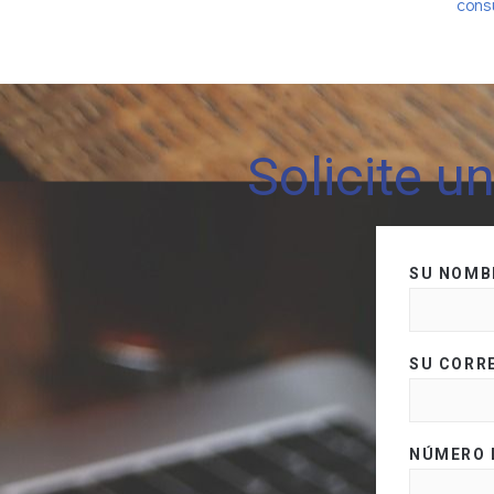
cons
Solicite u
SU NOMB
SU CORR
NÚMERO 