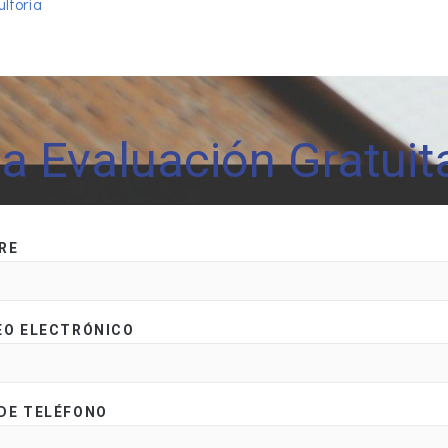
ultoría
na Evaluación Gratui
RE
EO ELECTRÓNICO
DE TELÉFONO